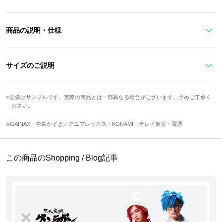
商品の説明・仕様
『天元突破グレンラガン』より、ヨーコをイメージしたブレスレッ
サイズのご説明
トが登場！
サイズ
手首周り
幅
モチーフ縦
モチーフ横
画像はサンプルです。実際の商品とは一部異なる場合がございます。予めご了承く
シルバーバングルでシンプルかつクールに。
ださい。
Free
約13cm
約6.5cm
約1cm
約1cm
ヨーコが着ているセクシーな衣装に描かれた炎の模様をデザインし
ました。
©GAINAX・中島かずき／アニプレックス・KONAMI・テレビ東京・電通
サイズガイドページはこちら
It is simple and cool with silver bangle.
この商品のShopping / Blog記事
We designed the pattern of fire drawn on the sexy costume worn b
y Yoko.