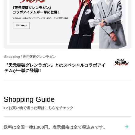
※SuperGroupiesサイト上でご購入の方には、商品1点につきコラボ
アイテムを着用した描き下ろしイラストと実写ブロマイド 衣装Ver
の2枚が特典として付属します。
※画像はサンプルです。実際の商品とは一部異なる場合がございます。予めご
了承ください。
※当サイトでは、海外への直接発送は行っておりません。
海外でのお受け取りをご希望の場合は、海外サービス(転送コム)をご利用くだ
Shopping
/
天元突破グレンラガン
さい。
『天元突破グレンラガン』とのスペシャルコラボアイ
ご利用方法やサービス利用料金などは下記にお問い合わせください。
テムが一挙に登場!!
Shopping Guide
👉
お買い物で困った時はこちらをチェック
送料は全国一律1,000円。表示価格は全て税込みです。