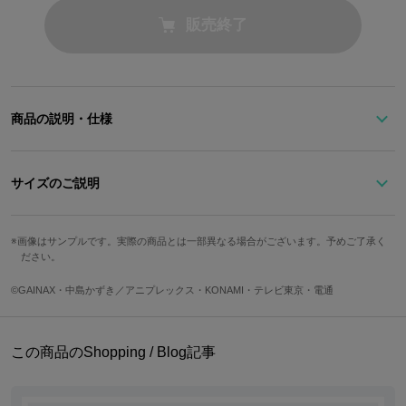
販売終了
商品の説明・仕様
『天元突破グレンラガン』より、カミナをイメージしたシャツが登
サイズのご説明
場！
サイズ
着丈(BC)
身幅
肩幅
画像はサンプルです。実際の商品とは一部異なる場合がございます。予めご了承く
幅広く着こなせるホワイトのシャツは、季節を問わず着回せるベー
ださい。
S
70cm
106cm
43.5cm
シックなアイテム。
M
72cm
109cm
44.5cm
©GAINAX・中島かずき／アニプレックス・KONAMI・テレビ東京・電通
ポケットにはグレン団のマークの刺繍が。
L
74cm
112cm
45.5cm
裏地にもオリジナルデザインのタグが付いています。
この商品のShopping / Blog記事
サイズ
袖丈
襟周り
ポケット数
A white shirt that can be widely worn is a basic item that can be us
S
61cm
42cm
1つ