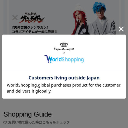
ed regardless of season.
M
62cm
43cm
1つ
L
63cm
44cm
1つ
The pocket is embroidered with Gurren Dan’s mark.
サイズガイドページはこちら
The lining also has the tag of original design attached.
※SuperGroupiesサイト上でご購入の方には、商品1点につきコラボ
アイテムを着用した描き下ろしイラストと実写ブロマイド 衣装Ver
の2枚が特典として付属します。
Shopping
/
天元突破グレンラガン
※ユニセックス対応のサイズ展開となります。ご購入の際は、サイズ表をよく
『天元突破グレンラガン』とのスペシャルコラボアイ
ご確認ください。
テムが一挙に登場!!
※着用モデル身長：172cm
※モデル着用サイズ：Mサイズ
※画像はサンプルです。実際の商品とは一部異なる場合がございます。予めご
了承ください。
Shopping Guide
👉
お買い物で困った時はこちらをチェック
※当サイトでは、海外への直接発送は行っておりません。