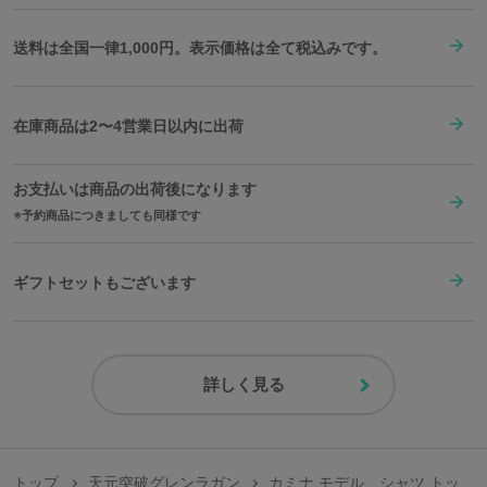
海外でのお受け取りをご希望の場合は、海外サービス(転送コム)をご利用くだ
さい。
送料は全国一律1,000円。表示価格は全て税込みです。
ご利用方法やサービス利用料金などは下記にお問い合わせください。
在庫商品は2〜4営業日以内に出荷
お支払いは商品の出荷後になります
予約商品につきましても同様です
ギフトセットもございます
詳しく見る
原産国／日本
素材／綿100%
トップ
天元突破グレンラガン
カミナ モデル シャツ トッ