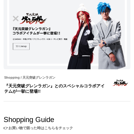
27.5cm
3cm
26.6cm
2E
The tongues of shoes have an original textile designed.
※足囲は親指の付け根の一番出ている部分と、小指の付け根の一番
出ている部分をメジャーで巻きつけて測定してください。
サイズガイドページはこちら
※SuperGroupiesサイト上でご購入の方には、商品1点につきコラボ
アイテムを着用した描き下ろしイラストと実写ブロマイド 衣装Ver
の2枚が特典として付属します。
※着用モデル身長：172cm
※モデル着用サイズ：25.5cm
※画像はサンプルです。実際の商品とは一部異なる場合がございます。予めご
了承ください。
Shopping
/
天元突破グレンラガン
『天元突破グレンラガン』とのスペシャルコラボアイ
テムが一挙に登場!!
※当サイトでは、海外への直接発送は行っておりません。
海外でのお受け取りをご希望の場合は、海外サービス(転送コム)をご利用くだ
さい。
ご利用方法やサービス利用料金などは下記にお問い合わせください。
Shopping Guide
👉
お買い物で困った時はこちらをチェック