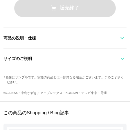
販売終了
商品の説明・仕様
『天元突破グレンラガン』より、カミナをイメージしたスニーカー
サイズのご説明
が登場！
サイズ
ソール高
足囲
ワイズ
画像はサンプルです。実際の商品とは一部異なる場合がございます。予めご了承く
シンプルなデザインのローカットスニーカーは、カミナの髪色をイ
ださい。
22.5cm
2.4cm
22.6cm
E
メージしたカラーリング。
23.5cm
2.6cm
23.1cm
E
©GAINAX・中島かずき／アニプレックス・KONAMI・テレビ東京・電通
シュータンにはオリジナルテキスタイルがデザインされています。
24.5cm
2.6cm
23.5cm
E
25.5cm
2.8cm
25cm
2E
この商品のShopping / Blog記事
Low cut sneakers with simple design. The color represents Kamin
26.5cm
2.8cm
25.9cm
2E
a’s hair color.