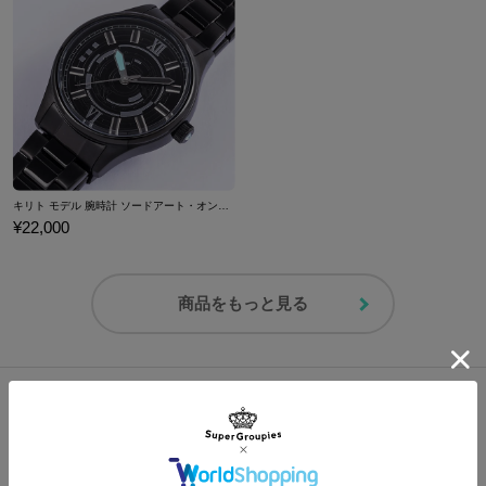
なので、男女ともにお使い頂けます。
※着用メンズモデルの身長：172cm
※着用レディースモデルの身長：160cm
※画像はサンプルです。実際の商品とは一部異なる場合がございます。予めご
了承ください。
キリト モデル 腕時計 ソードアート・オンライン
¥22,000
原産国／中国
素材／ウール78%、アクリル22%
商品をもっと見る
この商品のShopping / Blog記事