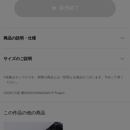
販売終了
商品の説明・仕様
『劇場版 ソードアート・オンライン -オーディナル・スケール-』よ
り、キリトをイメージしたウエストベルト付きロングカーディガン
サイズのご説明
です。
ウエストベ
サイズ
着丈
身幅
肩幅
袖丈
画像はサンプルです。実際の商品とは一部異なる場合がございます。予めご了承く
≪黒の剣士≫の衣装をイメージしたキレイめシルエットに、ホワイ
ルト全長
ださい。
トのパイピングが映えるスタイリッシュなデザインです。
Free
100cm
52cm
47.5cm
56cm
180cm
背裏のタグとボタンには≪黒の剣士≫を英表記した「The Black Sw
©2020 川原 礫/KADOKAWA/SAO-P Project
ordsman」の文字をあしらい、細かい所までこだわりました。タグ
には二本の剣のデザインも！
サイズガイドページはこちら
この作品の他の商品
ウエストベルトの結び方を変えたりベルトを外したりして、様々な
着こなしも楽しめる優秀アイテムです。ユニセックスフリーサイズ