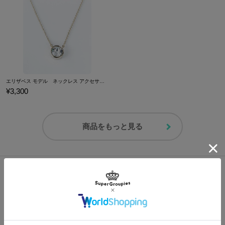
※足囲は親指の付け根の一番出ている部分と、小指の付け根の一番
※画像はサンプルです。実際の商品とは一部異なる場合がございます。予めご
出ている部分をメジャーで巻きつけて測定してください。
了承ください。
サイズガイドページはこちら
原産国／中国
素材／アッパー：ポリウレタン、ポリエステル ソール：ラバー
エリザベス モデル ネックレス アクセサリー 銀魂
¥3,300
商品をもっと見る
この商品のShopping / Blog記事