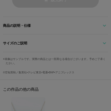
商品の説明・仕様
サイズのご説明
『銀魂』に登場する坂田銀時をイメージしたスニーカーです。
ホワイト×ライトブルーのカラーリングにレッドがアクセント！イ
画像はサンプルです。実際の商品とは一部異なる場合がございます。予めご了承く
サイズ
22.5cm
23.5cm
24.5cm
ンソールにはさりげなくスクーターがチラリ☆
ださい。
足囲
22.3cm
23.1cm
23.9cm
©空知英秋／集英社•テレビ東京•電通•BNP•アニプレックス
『銀魂』の世界観を表現した「義理人情！ギャグ！…でも実はシリ
ソール高
2.5cm
2.5cm
2.5cm
アスそして下ネタ！」を英字でデザインしたオリジナルタグにも注
サイズ
25.5cm
26.5cm
27.5cm
目です！
この作品の他の商品
足囲
24.6cm
25.4cm
26.2cm
※ワイズ：E
ソール高
2.7cm
2.7cm
2.7cm
※着用メンズモデル身長：172cm
※メンズモデル着用サイズ：26.5cm