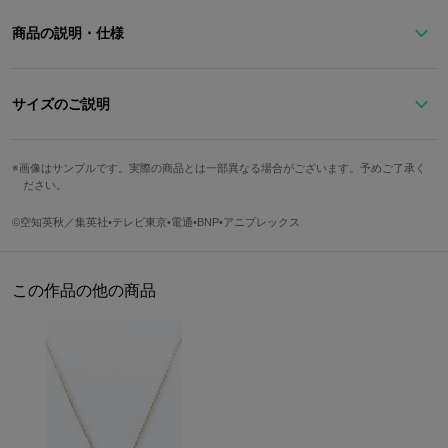
商品の説明・仕様
『銀魂』に登場する高杉晋助をイメージしたリングです。
サイズのご説明
もうワンポイントほしい…そんな時にオススメのアイテム♪
画像はサンプルです。実際の商品とは一部異なる場合がございます。予めご了承く
サイズ
トップ縦
トップ横
重さ
※Freeサイズとなっておりますが推奨対応サイズは約9～13号(内周
ださい。
約4.9～5.3cm)となっております。
Free
0.97cm
1.18cm
2.5g
©空知英秋／集英社•テレビ東京•電通•BNP•アニプレックス
サイズ調整の際に過度な力が掛かりますと、歪んだり折れたりする
可能性がございます。予めご了承ください。
サイズガイドページはこちら
この作品の他の商品
※画像はサンプルです。実際の商品とは一部異なる場合がございます。予めご
了承ください。
原産国／日本
素材／シルバー925、イエローゴールドコーティング