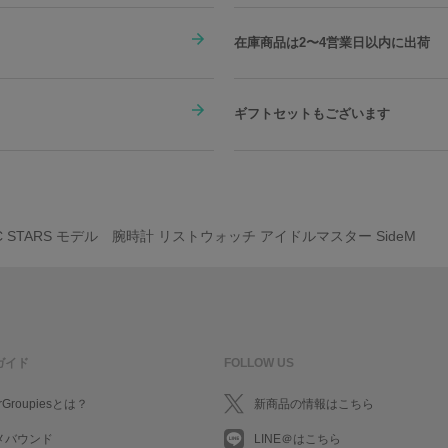
在庫商品は2〜4営業日以内に出荷
ギフトセットもございます
IC STARS モデル 腕時計 リストウォッチ アイドルマスター SideM
ガイド
FOLLOW US
rGroupiesとは？
新商品の情報はこちら
メバウンド
LINE＠はこちら