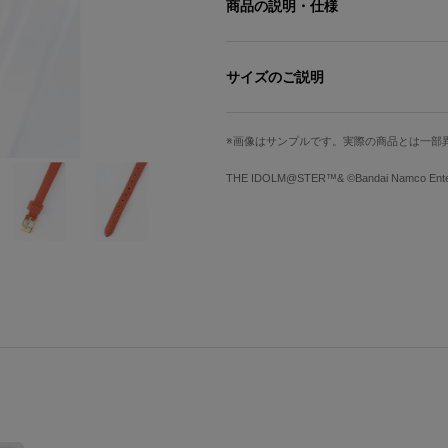
商品の説明・仕様
天道輝、桜庭薫、柏木翼が所属するDRA
のケース。
サイズのご説明
盤面には星マークもデザイン。
サイズ
文字盤縦
画像はサンプルです。実際の商品とは一部
Free
1.9cm
キラめきでハッピーな気分になれちゃ
THE IDOLM@STER™& ©Bandai Namco Entert
バンド幅
腕周り最小
※時計の修繕、不良、電池交換、サイズ
1cm
12.5cm
レスから株式会社マルゼキ様までお問い
support@maruzeki.watch
サイズガイドページはこちら
※画像はサンプルです。実際の商品とは
原産国／中国
素材／ケース・リュウズ・裏蓋・バック
ガラス バンド：本革（裏地：合成皮革） 