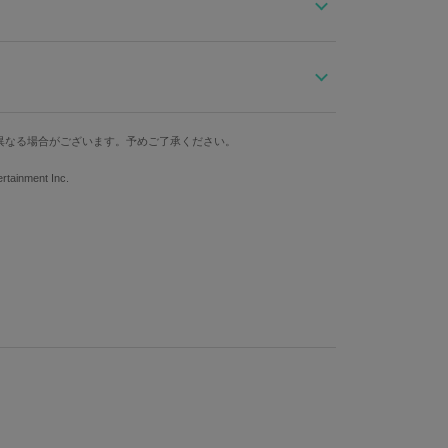
MATIC STARSの腕時計はオレンジのベルトにゴールド
文字盤横
ケース縦
ケース横
異なる場合がございます。予めご了承ください。
1.9cm
3.1cm
2.4cm
うアイテムです☆
ainment Inc.
腕周り最大
重さ
調節に関しましてはメーカー対応となります。下記メールアド
17cm
15g
合わせください。
一部異なる場合がございます。予めご了承ください。
ル：ステンレススチール 文字盤・針：真鍮 風防：ミネラル
機械：MIYOTA2035（日本製）