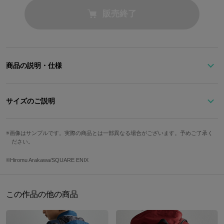
販売終了
商品の説明・仕様
『鋼の錬金術師』より、エドワード・エルリックをイメージしたバ
ッグ。
サイズのご説明
「錬成陣」「銀時計」などを組み合わせたカッティングが目を惹き
画像はサンプルです。実際の商品とは一部異なる場合がございます。予めご了承く
ます。「One is all, all is one.」が刻まれたプレートを、トッピング
サイズ
高さ
口幅/底幅
奥行き
ださい。
しました。
Free
22cm
21.5cm/23cm
7.5cm
©Hiromu Arakawa/SQUARE ENIX
ポイント使いされたキラキラのラメ生地がとってもゴージャスで
ストラップ最長
重さ
す。
127cm
585g
この作品の他の商品
【グリッターアイテム取扱い上の注意点】
サイズガイドページはこちら