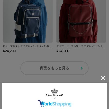
※素材の特性上、摩擦によりラメが剥がれる場合がございます。使用時には摩
擦や接触を避けるなど、取り扱いにご注意下さい。
※一度グリッターが?がれた部分に関しましては、修理する事ができません。
※着用モデル身長：160cm
※画像はサンプルです。実際の商品とは一部異なる場合がございます。予めご
了承ください。
ロイ・マスタング モデル バックパック 鋼の錬金術師
エドワード・エルリック モデル バックパック 鋼の錬金術師
¥24,200
¥24,200
原産国／中国
素材／合成皮革、ポリエステル、合金
商品をもっと見る
この商品のShopping / Blog記事