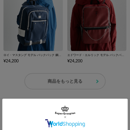
27.5cm
EE
3cm
26.6cm
【グリッターアイテム取扱い上の注意点】
※足囲は親指の付け根の一番出ている部分と、小指の付け根の一番
※素材の特性上、摩擦によりラメが剥がれる場合がございます。使用時には摩
擦や接触を避けるなど、取り扱いにご注意下さい。
出ている部分をメジャーで巻きつけて測定してください。
サイズガイドページはこちら
※一度グリッターが?がれた部分に関しましては、修理する事ができません。
※着用モデル身長：160cm
※モデル着用サイズ：24.5cm
ロイ・マスタング モデル バックパック 鋼の錬金術師
エドワード・エルリック モデル バックパック 鋼の錬金術師
¥24,200
¥24,200
※画像はサンプルです。実際の商品とは一部異なる場合がございます。予めご
了承ください。
商品をもっと見る
原産国／中国
素材／アッパー：ポリウレタン ソール：ラバー
この商品のShopping / Blog記事