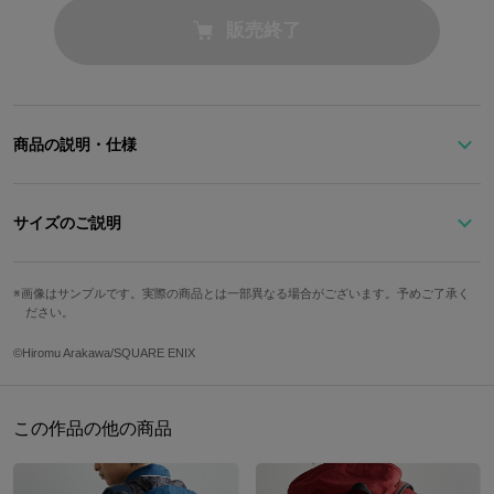
販売終了
商品の説明・仕様
サイズのご説明
『鋼の錬金術師』より、エドワード・エルリックをイメージしたス
ニーカー。
サイズ
ワイズ
ソール高
足囲
画像はサンプルです。実際の商品とは一部異なる場合がございます。予めご了承く
「フラメルの紋章」「銀時計」など、作品ならではの刺繍が大胆に
ださい。
22.5cm
E
2.4cm
22.6cm
入ったスニーカーはクールに決めたい時に◎！
23.5cm
E
2.6cm
23.1cm
©Hiromu Arakawa/SQUARE ENIX
24.5cm
E
2.6cm
23.5cm
ポイント使いされたキラキラのラメ生地がとってもゴージャスで
す。
25.5cm
EE
2.8cm
25cm
この作品の他の商品
26.5cm
EE
2.8cm
25.9cm