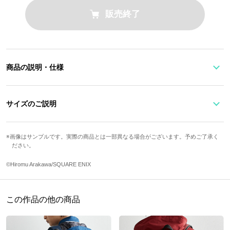
販売終了
商品の説明・仕様
サイズのご説明
『鋼の錬金術師』より、ロイ・マスタングをイメージした鮮やかな
ブルーのシューレースがクールなスニーカー。
サイズ
ワイズ
ソール高
足囲
画像はサンプルです。実際の商品とは一部異なる場合がございます。予めご了承く
「フラメルの紋章」「銀時計」など、作品ならではの刺繍も大胆に
ださい。
22.5cm
E
2.4cm
22.6cm
入っています。ポイント使いされたキラキラのラメ生地がとっても
23.5cm
E
2..6cm
23.1cm
©Hiromu Arakawa/SQUARE ENIX
ゴージャス！
24.5cm
E
2.6cm
23.5cm
25.5cm
EE
2.8cm
25cm
この作品の他の商品
【グリッターアイテム取扱い上の注意点】
26.5cm
EE
2.8cm
25.9cm
※素材の特性上、摩擦によりラメが剥がれる場合がございます。使用時には摩