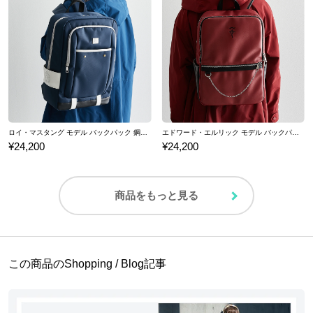
27.5cm
EE
3cm
26.6cm
擦や接触を避けるなど、取り扱いにご注意下さい。
※足囲は親指の付け根の一番出ている部分と、小指の付け根の一番
※一度グリッターが?がれた部分に関しましては、修理する事ができません。
出ている部分をメジャーで巻きつけて測定してください。
サイズガイドページはこちら
※着用モデル身長：160cm
※モデル着用サイズ：24.5cm
※画像はサンプルです。実際の商品とは一部異なる場合がございます。予めご
了承ください。
ロイ・マスタング モデル バックパック 鋼の錬金術師
エドワード・エルリック モデル バックパック 鋼の錬金術師
¥24,200
¥24,200
原産国／中国
素材／アッパ－：ポリウレタン ソール：ラバー
商品をもっと見る
この商品のShopping / Blog記事