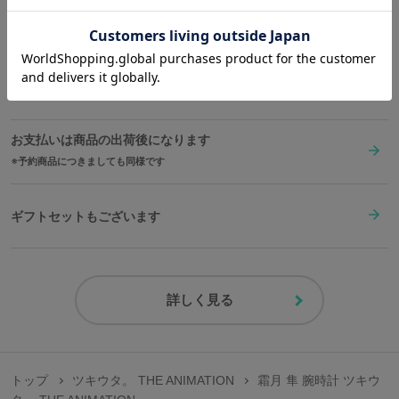
い。
送料は全国一律1,000円。表示価格は全て税込みです。
support@maruzeki.watch
※画像はサンプルです。実際の商品とは一部異なる場合がございます。予めご
了承ください。
在庫商品は2〜4営業日以内に出荷
原産国／中国
お支払いは商品の出荷後になります
素材／ケース・裏蓋・リュウズ・バックル：ステンレススチール 文字盤・
予約商品につきましても同様です
針：真鍮 ベルト：本革(裏地：合成皮革) 風防：ミネラスガラス 機械：MI
YOTA2035(日本製)
ギフトセットもございます
詳しく見る
トップ
ツキウタ。 THE ANIMATION
霜月 隼 腕時計 ツキウ