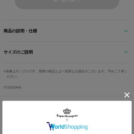
商品の説明・仕様
グレーのベルト×シルバーのケースがクールでスタイリッシュな腕
サイズのご説明
時計。
サイズ
文字盤縦
文字盤横
ケース縦
ケース横
画像はサンプルです。実際の商品とは一部異なる場合がございます。予めご了承く
盤面のグラデーションと雪の結晶が、優雅で神秘的な雰囲気を演出
ださい。
Free
1.8cm
1.8cm
2.8cm
2.3cm
してくれます。11時のインデックスにはキャラクターカラーのスト
ーンをあしらいました。
©TSUKIANI.
バンド幅
腕周り最小
腕周り最大
重さ
0.8cm
13cm
18cm
13g
シンプルながらもエレガントさ漂う、毎日身につけたくなるアイテ
ム！
Shopping Guide
サイズガイドページはこちら
👉
お買い物で困った時はこちらをチェック
※時計の修繕、不良、電池交換、サイズ調節に関しましてはメーカー対応とな
ります。下記メールアドレスから株式会社マルゼキ様までお問い合わせくださ