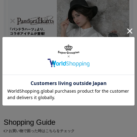
原産国／中国
素材／表地：合成皮革 裏地：ポリエステル 金属：鉄、合金
Shopping
/
PandoraHearts
『PandoraHearts(パンドラハーツ)』より、バッグ&
ブラウス&帽子など新商品が登場!
Shopping Guide
👉
お買い物で困った時はこちらをチェック