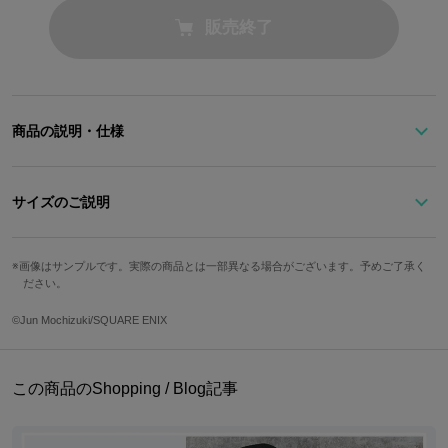
販売終了
商品の説明・仕様
ハンド、ショルダー、リュックの3wayで使い心地抜群のバッグ。
サイズのご説明
フラップに「イカレ帽子屋(マッドハッター)」をイメージした鎖×バ
サイズ
高さ
幅
奥行き
画像はサンプルです。実際の商品とは一部異なる場合がございます。予めご了承く
ラ×トランプマークMIXのオリジナルデザインをあしらい、チャー
ださい。
Free
22.5cm
28.3cm
12.1cm
ムにはブレイクが身につけていたエンブレムをイメージしたデザイ
ンを。キャンディをモチーフにしたPOPな裏地まで?
©Jun Mochizuki/SQUARE ENIX
持ち手
ストラップ最長
重さ
23.2cm
120cm
846g
※着用モデル身長：165cm
この商品のShopping / Blog記事
※画像はサンプルです。実際の商品とは一部異なる場合がございます。予めご
サイズガイドページはこちら
了承ください。