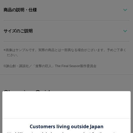
商品の説明・仕様
エルヴィンが考案した「長距離索敵陣形」を小さなプレートにして
サイズのご説明
さり気なくフラップにあしらったカードケース。
サイズ
高さ
幅
奥行
画像はサンプルです。実際の商品とは一部異なる場合がございます。予めご了承く
壁外に広がる巨大樹の森などの調査兵団が見る景色と、襲い来る巨
ださい。
Free
7.8cm
11cm
2cm
人の姿を型押しでデザイン。シックで大人っぽい印象に仕上がりま
した。このカードケースで調査兵団のメンバーと共に長距離索敵陣
©諫山創・講談社／「進撃の巨人」The Final Season製作委員会
カード収納部
重さ
形を展開しませんか？
3か所に収納可
52g
※画像はサンプルです。実際の商品とは一部異なる場合がございます。予めご
Shopping Guide
了承ください。
サイズガイドページはこちら
👉
お買い物で困った時はこちらをチェック
原産国／中国
素材／合成皮革、ポリエステル、鉄、亜鉛合金
送料は全国一律1,000円。表示価格は全て税込みです。