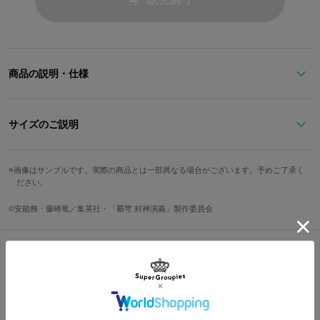
商品の説明・仕様
太公望の衣装の上着をイメージしたデニムジャケット。
特徴的な文様のデザインをさりげなく襟元に落とし込みました。
サイズのご説明
一番下のボタンだけ陰陽マークになっているのが隠れポイント！オ
リジナルデザインのタグにはデフォルメ顔の太公望も！
サイズ
後身頃
身幅
肩幅
袖丈
オーバーサイズのつくりなので、襟を後ろに抜いた着方でトレンド
画像はサンプルです。実際の商品とは一部異なる場合がございます。予めご了承く
ださい。
感もアップなアイテム。
レディースF
53cm
108cm
44cm
58cm
ree
※着用モデル身長：168cm
©安能務・藤崎竜／集英社・「覇穹 封神演義」製作委員会
原産国／ 日本
サイズガイドページはこちら
素材／ 綿100%
Shopping Guide
👉
お買い物で困った時はこちらをチェック