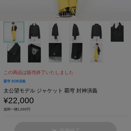
1
/
11
この商品は販売終了いたしました
覇穹 封神演義
太公望モデル ジャケット 覇穹 封神演義
¥22,000
送料一律1,000円
販売終了