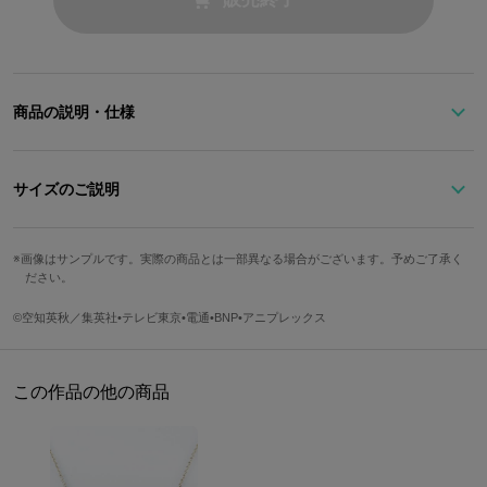
商品の説明・仕様
iPhone6/6s/7/8対応の手帳型スマホケース。
銀さんの服の着方をそのまま落とし込んだデザイン！
サイズのご説明
※一般的にカメラ周りを囲うケースのほとんどはフラッシュが反射し、撮影時
に写り込む可能性があります。
サイズ
縦
横
奥行き
重さ
フラッシュを使った撮影の際はケースを外していただくか、フラッシュなしで
画像はサンプルです。実際の商品とは一部異なる場合がございます。予めご了承く
ださい。
撮影することをおすすめします。
Free
14.5cm
7.5cm
1.7cm
71g
©空知英秋／集英社•テレビ東京•電通•BNP•アニプレックス
原産国／ 中国
サイズガイドページはこちら
素材／ 本体・カードポケット：ポリウレタン 裏地：ポリエステル ケース部
分：プラスチック
この作品の他の商品