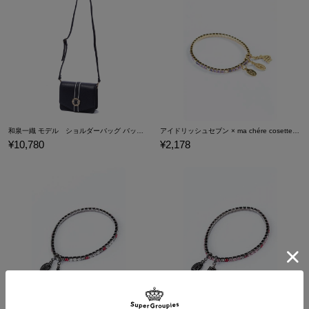
和泉一織 モデル ショルダーバッグ バッグ アイドリッシュセブン IDOLiSH7
アイドリッシュセブン × ma chére cosette? ブレスレット 逢坂壮五 モデル
¥10,780
¥2,178