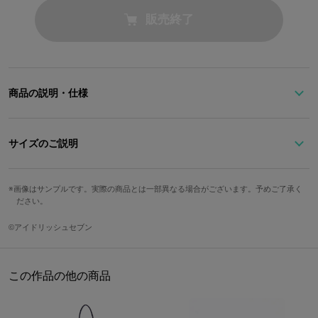
販売終了
商品の説明・仕様
「TRIGGER」の八乙女楽をイメージしたカードケース。
楽のジャケットにあしらわれた、3人の音楽記号が1つになっている
サイズのご説明
マークをフロントにデザインしました。
裏地には3人の衣装に使用された柄をあしらい、TRIGGERらしくま
とめました。
画像はサンプルです。実際の商品とは一部異なる場合がございます。予めご了承く
サイズ
縦
横
奥行
カード収納部
ださい。
Free
8cm
11.5cm
1.5cm
3ヶ所
原産国／ 中国
©アイドリッシュセブン
素材／ 本体：ポリウレタン 引き手・スタッズ：亜鉛合金 丸カン：鉄 裏
地：ポリエステル
サイズガイドページはこちら
この作品の他の商品