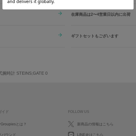
在庫商品は2〜4営業日以内に出荷
ギフトセットもございます
計 STEINS;GATE 0
ガイド
FOLLOW US
rGroupiesとは？
新商品の情報はこちら
メバウンド
LINE＠はこちら