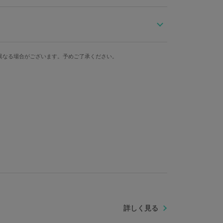
の為、準備数に達した場合、期間内でも受注を締め切らせ
。
STEINS;GATE 0』の世界観を表現した腕時計。
必要がなく、長くお使い頂けます。
文字盤横
ケース縦
ケース横
字が散りばめられており、盤面にはAmadeusのロゴ
異なる場合がございます。予めご了承ください。
3.6cm
4.25cm
4.53cm
腕周り最大
重さ
：ステンレススチール 裏蓋：ステンレススチール、ガラス 文
約20cm
63g
 ベルト：牛革
詳しく見る