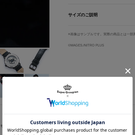
※こちらの商品は数量限定の受注再開
ていただきます。予めご了承ください
サイズのご説明
機械式ならではの幾重にも重なる歯車が『
自動巻きとなっているため電池交換の
サイズ
文字盤縦
インデックスはラボメンメンバーの頭文
画像はサンプルです。実際の商品とは一部
Free
3.6cm
も。
©MAGES./NITRO PLUS
ベルト幅
腕周り最小
原産国／ 中国
素材／ ケース・バックル・リューズ・
2cm
約15.5cm
字盤・針：真鍮 風防：ミネラルガラス
サイズガイドページはこちら
こちらをチェック