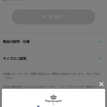
販売終了
商品の説明・仕様
平和島 静雄のバーテン服姿をイメージしたブラック×ホワイトのバ
イカラーのリュック。
サイズのご説明
蝶ネクタイをモチーフにした印象的なリボンや、黄緑のステッチな
どで静雄らしさをプラスしました。
サイズ
高さ
幅
奥行き
フロントには、道路標識や誕生日を表す「0128」、「俺は暴力が嫌
画像はサンプルです。実際の商品とは一部異なる場合がございます。予めご了承く
ださい。
いだ」の英字などがデザインされたオリジナルタグがあしらわれて
Free
37cm
36cm
14cm
います。
©2014 成田良悟／ＫＡＤＯＫＡＷＡ アスキー・メディアワークス刊／池袋ダラーズ
A4サイズが入るサイズ感や普段使いしやすいフォルムが嬉しいアイ
重さ
テム。
545g
着用モデル身長：157cm