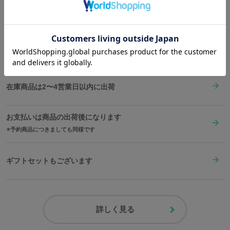
Shopping Guide
サイズガイドページはこちら
原産国／ 中国
👉
お買い物で困った時はこちらをチェック
素材／ 本体：ポリエステル、合成皮革 裏地：ポリエステル100%
送料は全国一律1,000円。表示価格は全て税込みです。
在庫商品は2〜4営業日以内に出荷
お支払いは商品の出荷後になります
予約商品につきましても同様です
ギフトセットもございます
詳しく見る