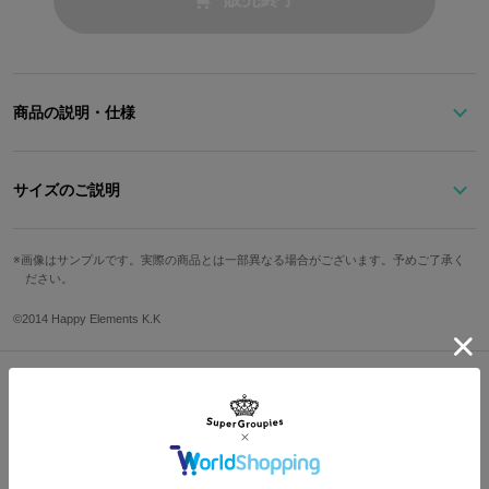
商品の説明・仕様
ブラックベースにゴールドのスタッズがクールな印象のミニ財布。
内装はコウモリや衣装の十字架、チェーンをイメージしたオリジナ
サイズのご説明
ルデザイン。
サイズ
高さ
幅
奥行き
原産国／ 中国
画像はサンプルです。実際の商品とは一部異なる場合がございます。予めご了承く
素材／ 本体・付属・合成皮革：ポリウレタン100％ 裏地：ポリエステル10
ださい。
Free
9.5cm
11cm
4cm
0％ 金具：亜鉛合金、鉄
©2014 Happy Elements K.K
カード収納
10箇所
Shopping Guide
サイズガイドページはこちら
👉
お買い物で困った時はこちらをチェック