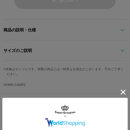
商品の説明・仕様
紫の盤面にダークブラウンの細ベルトが華奢で女性らしい腕時計。
アンティークゴールドのケースはどこか懐かしいレトロ感を演出し
サイズのご説明
てくれます。
盤面の周りには重なり合うように歯車がエッチングで施されていま
サイズ
文字盤縦
文字盤横
ケース縦
ケース横
す。
画像はサンプルです。実際の商品とは一部異なる場合がございます。予めご了承く
ださい。
歯車が重なり合い時を刻む如く、島崎と同じ時間を刻む気分を味わ
Free
2.45cm
2.45cm
2.9cm
2.9cm
えます。
©DMM GAMES
ベルト幅
腕周り最小
腕周り最大
原産国／ 中国
約1cm
約1.2cm
約1.7cm
素材／ ステンレススチール、本革、スワロフスキーエレメンツ、クォーツムー
ブメント
Shopping Guide
サイズガイドページはこちら
👉
お買い物で困った時はこちらをチェック