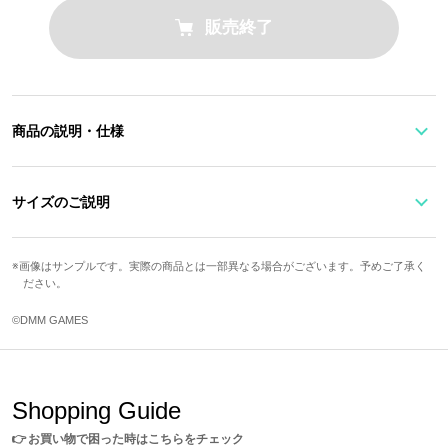
販売終了
商品の説明・仕様
パープルベースにゴールドのラインが映えるiPhone6/6s/7/8対応の
スマートフォンケース。
サイズのご説明
歯車と衣装のモチーフをイメージしたチャームがキラリと輝きま
す。
縦
横
奥行き
内側にはマントの裏地の柄がデザインされています。
画像はサンプルです。実際の商品とは一部異なる場合がございます。予めご了承く
ださい。
14.5cm
7.5cm
2cm
※一般的にカメラ周りを囲うケースのほとんどはフラッシュが反射し、撮影時
に写り込む可能性があります。
©DMM GAMES
フラッシュを使った撮影の際はケースを外していただくか、フラッシュなしで
サイズガイドページはこちら
撮影することをおすすめします。
原産国／ 中国
Shopping Guide
素材／ 本体・内装：ポリウレタン 付属：鉄、亜鉛合金 チャーム：錫合金、
真鍮、洋白、スワロフスキーR・クリスタル
👉
お買い物で困った時はこちらをチェック