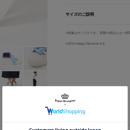
爽やかなカラーリングとキュートなデザイ
セーラーカラーを表現したディテール
サイズのご説明
りです。
ベーシックなホワイトのシューレース
サイズ
足囲
す。
画像はサンプルです。実際の商品とは一部
22.5cm
22.6cm
※着用モデル身長：166cm
※モデル着用サイズ：24.5cm
©2014 Happy Elements K.K
23.5cm
23.1cm
24.5cm
23.5cm
原産国／ 中国
素材／ アッパー：帆布、ポリウレタン 
25.5cm
25cm
※足囲は親指の付け根の一番出ている
きつけて測定してください。
サイズガイドページはこちら