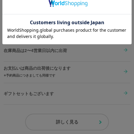
Shopping Guide
※足囲は親指の付け根の一番出ている部分と、小指の付け根の一番
👉
お買い物で困った時はこちらをチェック
出ている部分をメジャーで巻きつけて測定してください。
サイズガイドページはこちら
送料は全国一律1,000円。表示価格は全て税込みです。
在庫商品は2〜4営業日以内に出荷
お支払いは商品の出荷後になります
予約商品につきましても同様です
ギフトセットもございます
詳しく見る