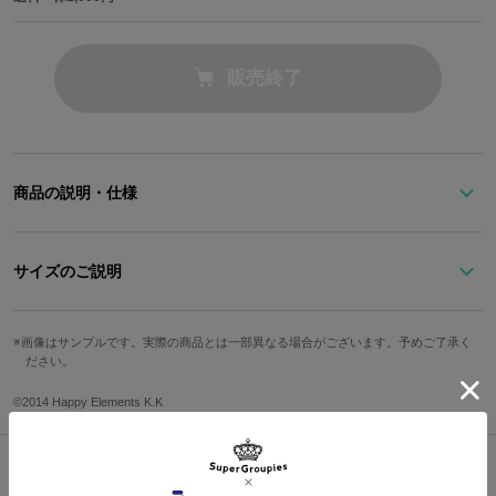
販売終了
商品の説明・仕様
パステルカラーで表現したピンク×ターコイズブルーが2winkらしさ
満点！
サイズのご説明
サイドにあしらわれた三角形の切り替えデザインがワンポイント。
シューレースが2色付属するので、気分に合わせてお楽しみいただ
サイズ
足囲
ソール高
ワイズ
けます。
画像はサンプルです。実際の商品とは一部異なる場合がございます。予めご了承く
ださい。
22.5cm
22.6cm
2.4cm
E
※着用モデル身長：166cm
※モデル着用サイズ：24.5cm
23.5cm
23.1cm
2.6cm
E
©2014 Happy Elements K.K
24.5cm
23.5cm
2.6cm
E
原産国／ 中国
素材／ アッパー：帆布、ポリウレタン ソール：ラバー
25.5cm
25cm
2.8cm
EE