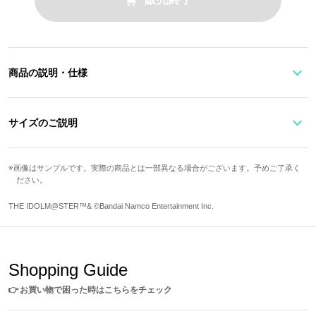
商品の説明・仕様
「彩」をイメージした名刺ケース。
フロントにはユニットロゴをイメージしたワンポイント付！
サイズのご説明
型押しはメンバーのモチーフをあつめたオリジナルデザイン♪
内装にはメンバーが着ている衣装の波模様をデザインしました。
サイズ
高さ
幅
奥行
画像はサンプルです。実際の商品とは一部異なる場合がございます。予めご了承く
ださい。
Free
7cm
11cm
1cm
原産国／ 中国
素材／ 本体・内装：合成皮革(ポリウレタン) 裏地：ポリエステル100% 金
THE IDOLM@STER™& ©Bandai Namco Entertainment Inc.
具：亜鉛合金
カード収納部
2か所に収納可
Shopping Guide
サイズガイドページはこちら
👉
お買い物で困った時はこちらをチェック