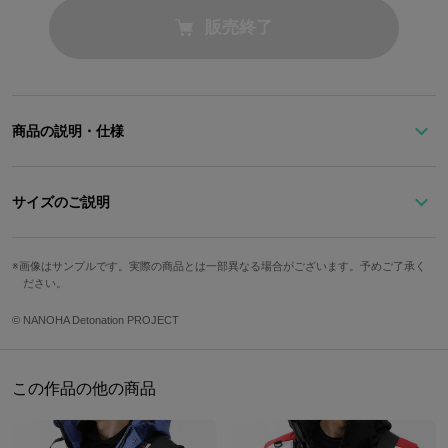
販売終了
商品の説明・仕様
魔法陣が型押しされた長財布。
衣装をイメージしたブラックカラーに、ファスナーや内装にはレッ
サイズのご説明
ドを配しました。
引き手は「バルディッシュ」を再現したオリジナルファスナーチャ
カード収納枚
ーム！
サイズ
縦
横
奥行き
画像はサンプルです。実際の商品とは一部異なる場合がございます。予めご了承く
数
ださい。
Free
10cm
19cm
2cm
12枚
原産国／ 中国
© NANOHA Detonation PROJECT
素材／ 本体：合成皮革(ポリウレタン) 内装：ポリエステル100% 金属：亜
鉛合金、鉄
サイズガイドページはこちら
この作品の他の商品