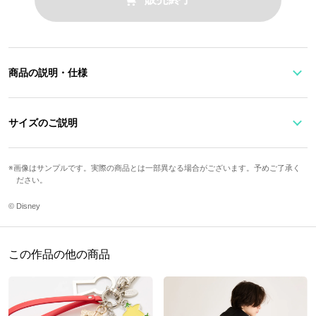
商品の説明・仕様
ソラの衣装をイメージしたチェック×ベルトデザインの長財布。
フロント中央にはネックレスの王冠モチーフのプレートを、引き手
サイズのご説明
には「パオプの実」のチャームをあしらいました。
内装にさりげなく型押しされた「キングダムチェーン」のシルエッ
カード収納枚
トが隠れポイント。
サイズ
縦
横
奥行き
画像はサンプルです。実際の商品とは一部異なる場合がございます。予めご了承く
数
ださい。
Free
10cm
19.5cm
2cm
12枚
※SuperGroupiesサイト上でご購入の方には、商品1点につき発売ア
© Disney
イテムを着用した描き下ろしイラスト1枚が特典として付属いたし
ます。
サイズガイドページはこちら
この作品の他の商品
原産国／ 中国
素材／ 本体：合成皮革 プリント・裏地：ポリエステル 付属金属：亜鉛合金