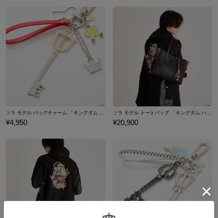
の7つが描かれており、1日ごとに違うデザインが楽しめます。
サイズガイドページはこちら
文字盤に描かれている「忘却の城のカード」は、ソラは地上を進む
ので上向き、リクは地下を進むので下向きになっているのがさりげ
ないこだわりポイント。
ベルトを取り外し、ネックレスとしてもお楽しみ頂けます。
※SuperGroupiesサイト上でご購入の方には、商品1点につき発売アイテムを着
用した描き下ろしイラスト1枚が特典として付属いたします。
原産国／ 中国
素材／ ケース：合金 リュウズ・裏蓋・バックル：ステンレススチール 文字
盤・針：真鍮 風防：ミネラルガラス ベルト：牛革 機械：EPSON VX43E
ソラ モデル バッグチャーム 「キングダム ハーツ」シリーズ
ソラ モデル トートバッグ 「キングダム ハーツ」シリーズ
¥4,950
¥20,900
（日本製） チェーン：シルバーメッキ