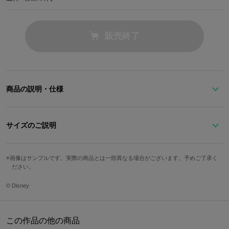
販売終了
商品の説明・仕様
ソラの衣装の配色をイメージしたブラック×レッド×ブルーの腕時
計。
サイズのご説明
回転する文字盤には、
「KINGDOM HEARTSオープニングの落下するソラのシルエット」
サイズ
文字盤縦
文字盤横
ケース縦
ケース横
「秘密の場所の扉」
画像はサンプルです。実際の商品とは一部異なる場合がございます。予めご了承く
ださい。
「ハートレスになったソラの姿」
Free
3.4cm
3.4cm
4cm
4cm
「忘却の城のカード＆ジミニーメモに書いた“Thank Namine.”の文
© Disney
字」
ベルト幅
腕周り最小
腕周り最大
「ソラが眠りについていたポッド」
1.6cm
約13.5cm
約18.5cm
「闇の世界に流れ着いたカイリからの手紙」
この作品の他の商品
「ワンダニャン」