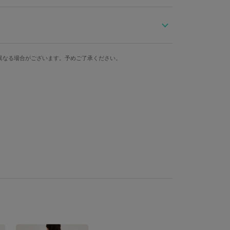
まとめたバッグ。
ダブルベルトとポケットをあしらいました。
パイピングがポイント。
幅
奥行き
重さ
異なる場合がございます。予めご了承ください。
入の方には、商品1点につき発売アイテムを着用した描き下ろしイラス
33cm
11cm
658g
リエステル 金具・バックル・引手：亜鉛合金 カシメ・ハト