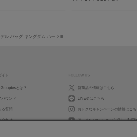
デル バッグ キングダム ハーツIII
ガイド
FOLLOW US
rGroupiesとは？
新商品の情報はこちら
メバウンド
LINE＠はこちら
ある質問
おトクなキャンペーンの情報はこち
い合わせ
アニメ×ファッションを楽しむ動画
What's New in English