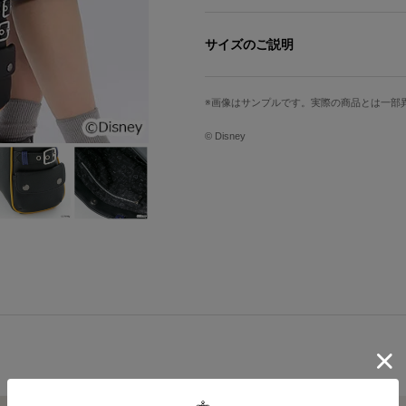
リクの衣装をイメージしてブラックで
サイドには、衣装のズボンモチーフの
サイズのご説明
部分使いされたブルーや、イエローの
※モデル身長：163cm
サイズ
高さ
画像はサンプルです。実際の商品とは一部
※SuperGroupiesサイト上でご購
Free
27cm
ト1枚が特典として付属いたします。
© Disney
サイズガイドページはこちら
原産国／ 中国
素材／ 本体：ポリウレタン 裏地：ポ
メ：鉄