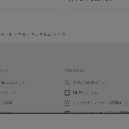
モデル アウター キングダム ハーツIII
ガイド
FOLLOW US
rGroupiesとは？
新商品の情報はこちら
メバウンド
LINE＠はこちら
ある質問
おトクなキャンペーンの情報はこち
い合わせ
アニメ×ファッションを楽しむ動画
What's New in English