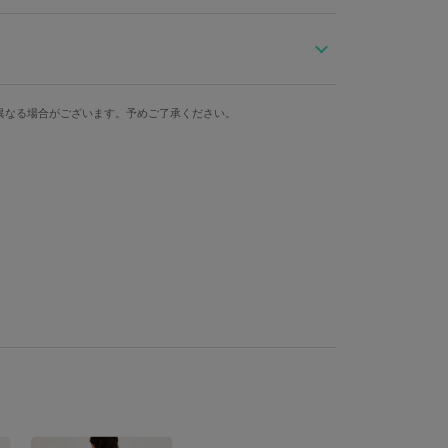
ブラックのトレンチコート。
パオプの実」や「約束のお守り」をモチーフにした星の
す。
にし、袖口のベルトにはチェック柄を使用するなど細部
身幅
肩幅
袖丈
異なる場合がございます。予めご了承ください。
プレイス」や、「忘れないで、私がいつでもそばにいる
51cm
40cm
62cm
なたへ」の英字を、サラサ貝モチーフの飾り枠などと組
53cm
41cm
64cm
がつきます。
入の方には、商品1点につき発売アイテムを着用した描き下ろしイラス
％、ナイロン8％ 裏地：ポリエステル100％