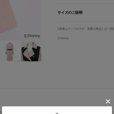
カイリの衣装をイメージしたピンク×
衣装と同じ数を配したボタンには、「
サイズのご説明
マークがさりげなくあしらわれていま
ウエストベルトも衣装と同じブラック
サイズ
前身頃
にまでこだわりました。
画像はサンプルです。実際の商品とは一部
カイリのキーブレード「デスティニー
レディースM
107cm
ことを」「この世界のどこかにいるあ
© Disney
レディースL
109cm
み合わせたオリジナルデザインのタグ
※モデル身長：163cm
※着用サイズ：レディースMサイズ
サイズガイドページはこちら
※SuperGroupiesサイト上でご購
ト1枚が特典として付属いたします。
原産国／ 中国
素材／ 表地：綿64％、ポリエステル28