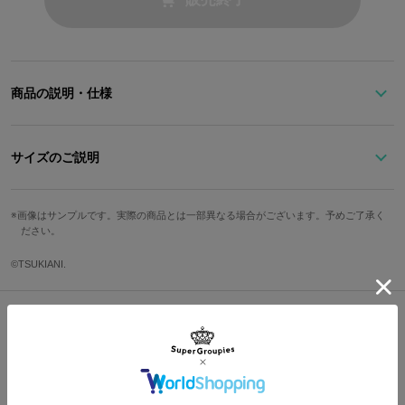
商品の説明・仕様
2012-14 ステージ衣装のディテールを再現した長財布。
衣装の配色を落とし込んだデザインがクール。
サイズのご説明
Procellarumの箔押しプリントがワンポイントになっています。
サイズ
縦
横
奥行き
原産国／ 中国
画像はサンプルです。実際の商品とは一部異なる場合がございます。予めご了承く
素材／ 表：合成皮革 裏：ポリエステル
ださい。
Free
10cm
19.8cm
2.5cm
©TSUKIANI.
サイズガイドページはこちら
Shopping Guide
👉
お買い物で困った時はこちらをチェック