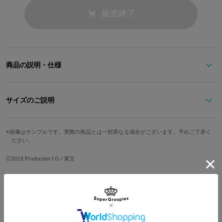
販売終了
商品の説明・仕様
ハルハ・ラハルが着ているアウターを再現したブルゾン
襟元やブラックのラインなど、ディテールまでこだわったデザイ
サイズのご説明
ン。
首元にはアトムスクのマークやベース、ベスパをデザインしたオリ
サイズ
着丈
身幅
肩幅
袖丈
ジナルタグをあしらいました。
画像はサンプルです。実際の商品とは一部異なる場合がございます。予めご了承く
ださい。
裾部分にあしらった「FLCL」のステッチがポイント！
M
63cm
52.5cm
44cm
63cm
※着用モデル身長：172cm
L
64cm
55.5cm
46cm
64cm
Ⓒ2018 Production I.G / 東宝
※モデル着用サイズ：Mサイズ
原産国／ 中国
サイズガイドページはこちら
素材／ 表側：羊革 裏側：ポリエステル100%
Shopping Guide
👉
お買い物で困った時はこちらをチェック