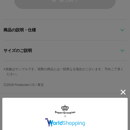
商品の説明・仕様
「フリクリ」らしいイエローで仕上げた腕時計。
ベスパのシルエットと「P!」マークがポイント！
サイズのご説明
裏蓋にはアトムスクのマークもデザインされています。
※時計の修繕、不良、電池交換、サイズ調節に関しましてはメーカー対応とな
サイズ
文字盤縦
文字盤横
ケース縦
ケース横
画像はサンプルです。実際の商品とは一部異なる場合がございます。予めご了承く
ります。
ださい。
Free
3.5cm
3.5cm
4.9cm
4.2cm
下記メールアドレスから株式会社マルゼキ様までお問い合わせください。
support@maruzeki.watch
Ⓒ2018 Production I.G / 東宝
ベルト幅
腕周り最小
腕周り最大
原産国／ 中国
2cm
約13cm
約19.5cm
素材／ ケース・裏蓋・リュウズ・バックル：ステンレススチール 文字盤・
針：真鍮 風防：ミネラルガラス ベルト：牛革(裏地：合成皮革) 機械：MI
Shopping Guide
YOTA 6P25（日本製）
サイズガイドページはこちら
👉
お買い物で困った時はこちらをチェック