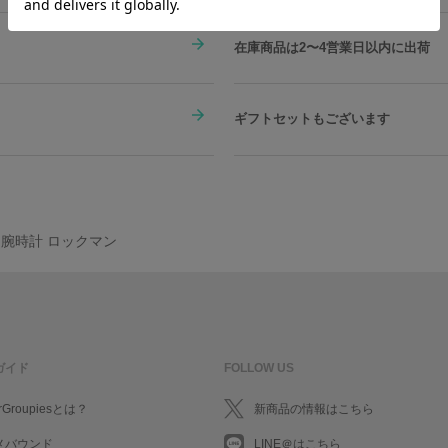
在庫商品は2〜4営業日以内に出荷
ギフトセットもございます
 腕時計 ロックマン
ガイド
FOLLOW US
rGroupiesとは？
新商品の情報はこちら
メバウンド
LINE＠はこちら