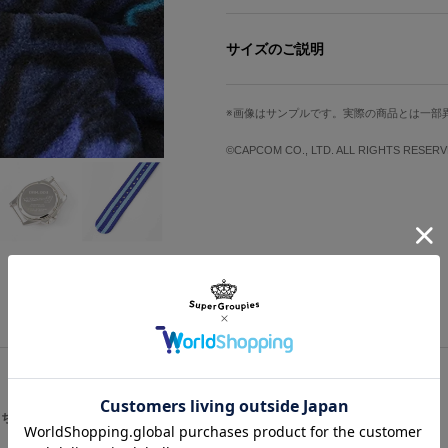
「ロックマン11 運命の歯車!!」の
時計。
サイズのご説明
0〜15分の間は体力メーターをイメ
11時のインデックスは輝くゴールド
サイズ
文字盤縦
N.001」をデザイン。
画像はサンプルです。実際の商品とは一部
ロックマンらしいカラーリングのナイ
Free
3cm
優秀アイテムです。
©CAPCOM CO., LTD. ALL RIGHTS RESERV
ベルト幅
腕周り最小
約2.2cm
約2.2cm
原産国／ 中国
素材／ ケース・裏蓋・バックル・リュ
ガラス ベルト：ナイロン 機械：MIYOTA
サイズガイドページはこちら
こちらをチェック