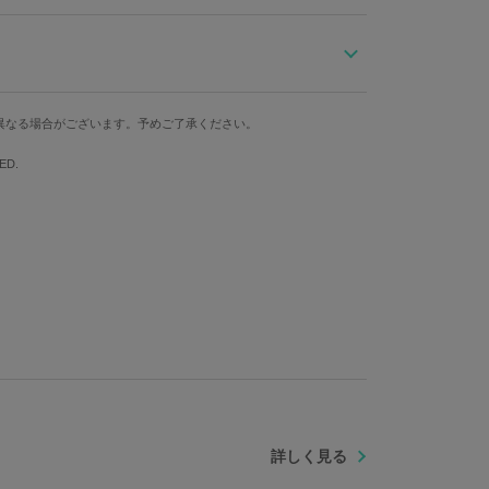
世界観をイメージし、時針と文字盤に歯車をデザインした腕
ージしたイエローゾーン！
カラーになっており、裏蓋にはロックマンの製造番号「DR
文字盤横
ケース縦
ケース横
異なる場合がございます。予めご了承ください。
ロンストラップもポイント！カレンダー機能も搭載した
3cm
4cm
4cm
ED.
腕周り最大
重さ
約15cm
63g
ウズ：ステンレススチール 文字盤・針：真鍮 風防：ミネラル
 2115(日本製)
詳しく見る