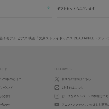
ギフトセットもございます
晶子モデル ピアス 映画「文豪ストレイドッグス DEAD APPLE（デッ
ガイド
FOLLOW US
rGroupiesとは？
新商品の情報はこちら
メバウンド
LINE＠はこちら
ある質問
おトクなキャンペーンの情報はこち
い合わせ
アニメ×ファッションを楽しむ動画