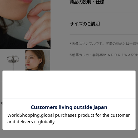
商品の説明・仕様
与謝野晶子のイメージカラーでまとめ
髪飾りの蝶モチーフを片耳にトッピン
サイズのご説明
※※商品の修繕、不良に関しましてはメー
下記メールアドレスから株式会社ティー
サイズ
トップ縦
t-two@par.odn.ne.jp
画像はサンプルです。実際の商品とは一部
⇒イヤリングはこちらからお買い
Free
約1.2cm
©朝霧カフカ・春河35/ＫＡＤＯＫＡＷＡ/2
サイズガイドページはこちら
原産国／ 韓国
素材／ 真鍮・スワロフスキーR・クリス
こちらをチェック
在庫商品は2〜4営業日以内に出荷