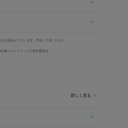
た大人っぽい印象のアクセサリー。
グし、キャラクターらしく仕上げました。
カー対応となります。
ツー様までお問い合わせください。
トップ横
異なる場合がございます。予めご了承ください。
求めいただけます。
約0.7~0.8cm
019文豪ストレイドッグス製作委員会
タル
詳しく見る