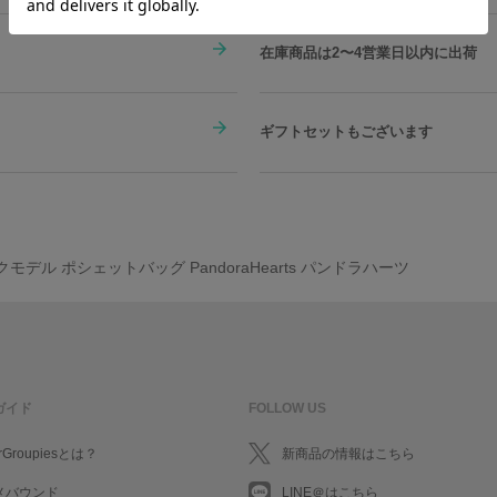
在庫商品は2〜4営業日以内に出荷
ギフトセットもございます
デル ポシェットバッグ PandoraHearts パンドラハーツ
ガイド
FOLLOW US
rGroupiesとは？
新商品の情報はこちら
メバウンド
LINE＠はこちら