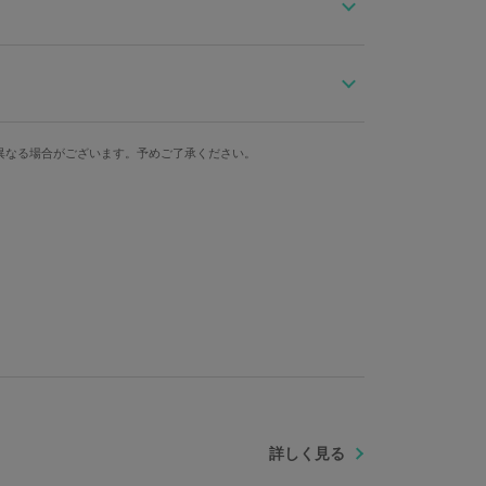
グ。
イント！
プ、ケーキ、キャンディーをMIXしたオリジナルデザイ
幅
奥行き
ズ感が高級感をプラス！ちょっとしたお出掛けからパー
異なる場合がございます。予めご了承ください。
使い頂けます。
14.5cm
9cm
重さ
356g
詳しく見る