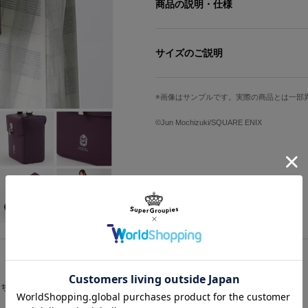
商品の説明・仕様
パープルを基調としたポシェットバッ
フロントに入った額縁のモチーフがポ
サイズのご説明
裏地はブレイクを思わせるティーカッ
ン。
サイズ
高さ
ショルダーベルトとコンパクトなサイ
画像はサンプルです。実際の商品とは一部
ティーシーンまで、幅広いシーンでお
Free
16cm
©Jun Mochizuki/SQUARE ENIX
着用モデル身長：160cm
持ち手
ストラップ最長
21cm
約228cm
原産国／ 中国
素材／ 合成皮革、ポリエステル100%
サイズガイドページはこちら
こちらをチェック