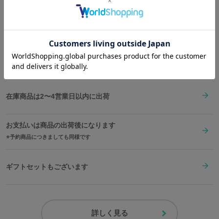
枚が特典として付属いたします。
Shopping Guide
原産国／ 中国
👉
お買い物で困った時はこちらをチェック
素材／ 本体：合成皮革(ポリウレタン) 裏地：ポリエステル100％ 金具：鉄
送料は全国一律1,000円。表示価格は全て税込みです。
在庫商品は2〜4営業日以内に出荷
お支払いは商品の出荷後になります
予約商品につきましても同様です
ギフトセットもございます
詳しく見る