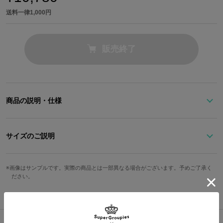
送料一律1,000円
販売終了
商品の説明・仕様
フロントに入ったシルバーの切り替えがアクセントのボディバッ
グ。
サイズのご説明
免罪体質を表現した「０」や槙島の色相の「Clear White」、最後の
シーンを彷彿とさせる麦を組み合わせたオリジナルデザインのタグ
サイズ
縦
横
奥行き
重さ
もあしらわれています。
画像はサンプルです。実際の商品とは一部異なる場合がございます。予めご了承く
ださい。
内装は、槙島を連想させるパープルになっています。
Free
14cm
28cm
10.5cm
265g
※着用モデル身長：158cm
©PSYCHO-PASS Committee
サイズガイドページはこちら
※こちらをご購入の方には、商品1点につき限定A4クリアファイル1