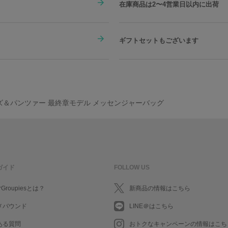
在庫商品は2〜4営業日以内に出荷
ギフトセットもございます
ズ＆パンツァー 最終章モデル メッセンジャーバッグ
ガイド
FOLLOW US
rGroupiesとは？
新商品の情報はこちら
メバウンド
LINE＠はこちら
ある質問
おトクなキャンペーンの情報はこち