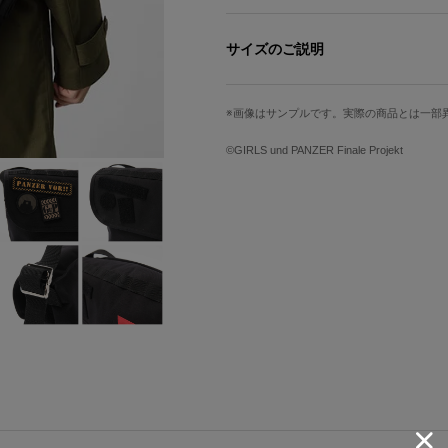
パルコより発売された『ガールズ＆パンツァ
コ限定メッセンジャーバッグが、Super
サイズのご説明
2月20日(水)までの限定販売のため、
コラボならではの特別仕様にアップデ
6VJR型。
画像はサンプルです。実際の商品とは一部
サイズ
縦
フラップにあしらわれた付け外し可能
Free
25cm
©GIRLS und PANZER Finale Projekt
デザインは「Panzer vor（パン
ールズ＆パンツァーの略称)」の3種類
フラップ裏は強力な面ファスナーとな
サイズガイドページはこちら
面ファスナーをとめる付属パーツもつ
しっかりとしたショルダーベルトや頑
機能性も兼ね備えたアイテムとなって
企画㈱バンダイ
原産国／ 台湾
素材／ コーデュラ®ナイロン（1,000デ