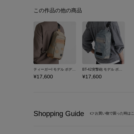
この作品の他の商品
ティーガーⅠ モデル ボディバッグ ガールズ＆パンツァー 最終章 黒森峰女学園
BT-42突撃砲 モデル ボディバッグ ガールズ＆パンツァー 最終章 継続高校
¥17,600
¥17,600
Shopping Guide
👉
お買い物で困った時は