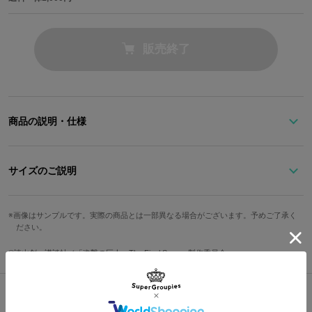
販売終了
商品の説明・仕様
大きめな盤面がメンズライクな仕上がりのダークグリーン×シルバ
ーケースの腕時計。
サイズのご説明
盤面にデザインされたウォールマップの内側には自由の翼が。
「845」の数字は超大型巨人が襲来し、日常が崩壊したあの年を思
サイズ
文字盤縦
文字盤横
ケース縦
ケース横
い出させます。
画像はサンプルです。実際の商品とは一部異なる場合がございます。予めご了承く
ださい。
身につけるだけで彼らが戦う『進撃の巨人』の世界観を肌で感じら
Free
3.6cm
3.6cm
4.7cm
4cm
れそうです。
©諫山創・講談社／「進撃の巨人」The Final Season製作委員会
裏蓋にはリヴァイのティーカップと印象的な言葉「悔いが残らない
ベルト幅
腕周り最小
腕周り最大
方を自分で選べ」の英字表記も。
2cm
約13cm
約18.5cm
シックな色味なので普段使いはもちろんビジネスシーンでもお使い
頂けます。