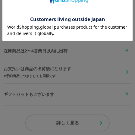
Shopping Guide
サイズガイドページはこちら
👉
お買い物で困った時はこちらをチェック
※こちらをご購入の方には、商品1点につき限定イラストブロマイド
1枚が特典として付属いたします。
送料は全国一律1,000円。表示価格は全て税込みです。
原産国／ 中国
素材／ ケース・リュウズ・裏蓋・バックル：ステンレススチール 文字盤・
針：真鍮 風防：ミネラルガラス ベルト：牛革(裏地：合成皮革) 機械：MI
在庫商品は2〜4営業日以内に出荷
YOTA 2035(日本製)
お支払いは商品の出荷後になります
予約商品につきましても同様です
ギフトセットもございます
詳しく見る