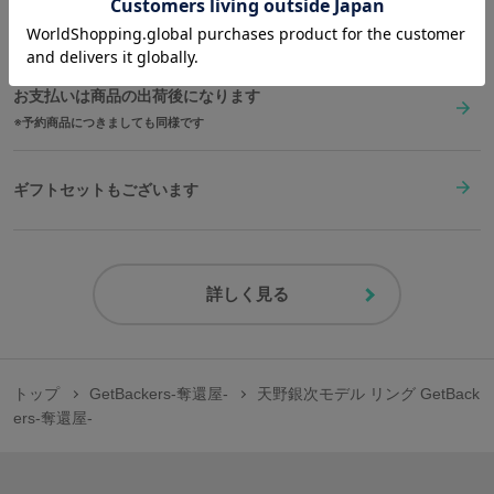
在庫商品は2〜4営業日以内に出荷
お支払いは商品の出荷後になります
予約商品につきましても同様です
ギフトセットもございます
詳しく見る
トップ
GetBackers-奪還屋-
天野銀次モデル リング GetBack
ers-奪還屋-