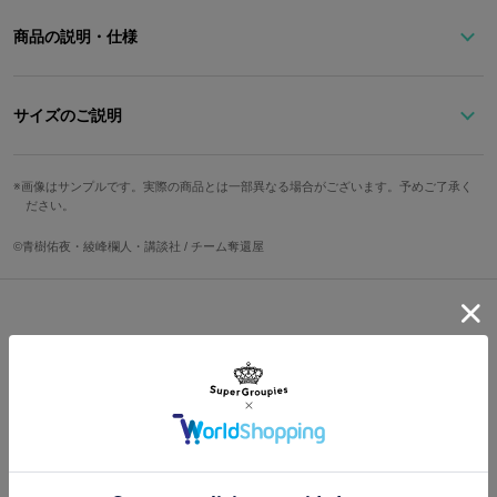
商品の説明・仕様
雷帝をイメージした王冠の形をしたリングに銀次の髪色と衣装カラ
ーのストーンをあしらいました。
サイズのご説明
リングのセンターにはよく見ると稲妻マークも！
「雷帝」の英表記も刻印されているので、身につければいつでも銀
サイズ
内周
トップ縦
トップ横
最大幅
次と共にいる気分を味わえそうです。
画像はサンプルです。実際の商品とは一部異なる場合がございます。予めご了承く
ださい。
9号
約49mm
約8mm
約18mm
約18mm
原産国／ 日本
11号
約51mm
約8mm
約18mm
約18mm
©青樹佑夜・綾峰欄人・講談社 / チーム奪還屋
素材／ シルバー925、スワロフスキー®︎
13号
約53mm
約8mm
約18mm
約18mm
Shopping Guide
サイズガイドページはこちら
👉
お買い物で困った時はこちらをチェック
送料は全国一律1,000円。表示価格は全て税込みです。