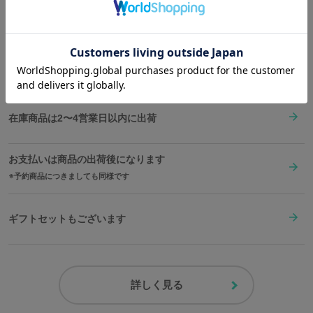
Shopping Guide
※着用メンズモデル身長：170cm
👉
お買い物で困った時はこちらをチェック
※着用サイズ：レディースFree
原産国／ 中国
送料は全国一律1,000円。表示価格は全て税込みです。
素材／ 表地：ポリエステル100% 裏地：ポリエステル100%
在庫商品は2〜4営業日以内に出荷
お支払いは商品の出荷後になります
予約商品につきましても同様です
ギフトセットもございます
詳しく見る