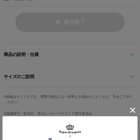
販売終了
商品の説明・仕様
切島のヒーローコスチュームを連想させるカラーリングのマウンテ
ンパーカー。
サイズのご説明
左袖には腰のベルトの「R」と歯車をモチーフにしたマーク、「Plu
s Ultra」の文字を刺繍でデザイン。
サイズ
着丈
身幅
肩幅
袖丈
ギザギザした髪型や歯をイメージしてギザギザのステッチをさり気
画像はサンプルです。実際の商品とは一部異なる場合がございます。予めご了承く
ださい。
なくあしらいました。
レディースF
68cm
57cm
48cm
62cm
タグには「雄英高校」の校章と出席番号の「08」、“硬化”を英訳し
ree
©堀越耕平／集英社・僕のヒーローアカデミア製作委員会
た“Hardening”の文字があしらわれており、普段は見えない部分に
メンズFree
70cm
59cm
49cm
63.5cm
まで切島らしさが詰まっています。
気軽に羽織れるライトアウターとして大活躍間違いなしのアイテム
です。
サイズガイドページはこちら