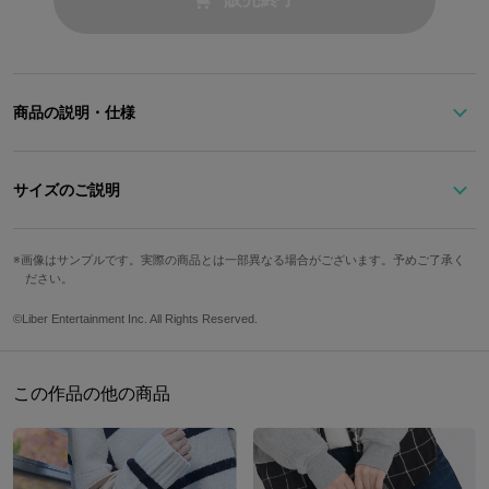
商品の説明・仕様
モチーフフラワーのヒガンバナのプレートがワンポイント。
内側には十座のサインと部屋番号104の型押しが施されています！
サイズのご説明
原産国／ 中国
高さ
横幅
重さ
鍵収納本数
素材／ 合成皮革、ポリエステル、合金
画像はサンプルです。実際の商品とは一部異なる場合がございます。予めご了承く
ださい。
7cm
11cm
62g
4本
©Liber Entertainment Inc. All Rights Reserved.
サイズガイドページはこちら
この作品の他の商品