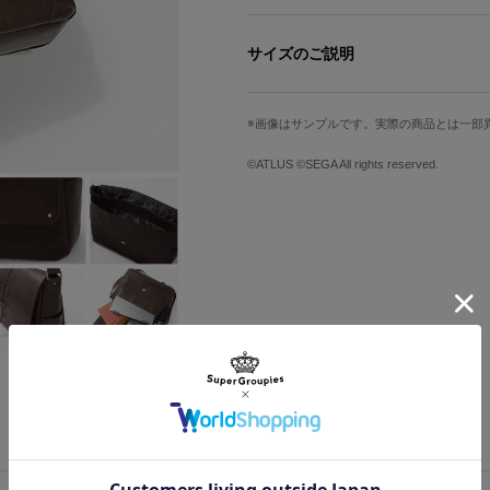
作品に登場するアイテム「大きなカバ
各キャラクターの「サイファースキル
サイズのご説明
ント。
内装は「ナップルの実」や「魔法薬の
高さ
幅
リジナルデザイン。『オーディンスフ
画像はサンプルです。実際の商品とは一部
らわれています。
28cm
36cm
作品の世界観を詰め込んだアイテムは
©ATLUS ©SEGA All rights reserved.
※モデル身長：172cm
サイズガイドページはこちら
原産国／ 中国
素材／ 本体：合成皮革（ポリウレタン）