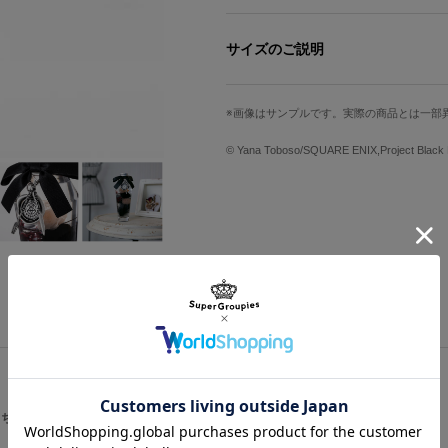
セバスチャンをイメージした大人な雰
ホワイト×ブラックのドライフラワー
サイズのご説明
た。
執事であり、悪魔でもあるセバスチャ
高さ
幅
セバスチャンならではのナイフとフォ
画像はサンプルです。実際の商品とは一部
風のミニチュアチャーム付き。
約16.5cm
最大約6cm
「黒執事」の世界観とともに優雅な時
© Yana Toboso/SQUARE ENIX,Project Black B
※この商品は液体を使用しているため、
ん。通常の配送よりお届けまでにお時間
※常温では比較的燃えにくい安全なオイ
（引火点300度以上）
※商品は自然素材などを使い1点ずつ手
す。オイルの中での配置バランスも個体
※ハーバリウムは変色が少なく長期観賞
色が早まる原因となりますので直射日光
オイルが浸透し透明化してまいりますの
※ 容器はガラス製です。落下などによる
※ 直射日光の当たる場所、高温多湿の
ットの手の届かないところに置いてくだ
こちらをチェック
原産国／ 内用液・シール：日本 ジェ