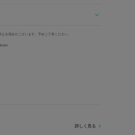
囲気の漂うハーバリウム。
に黒い羽根を絡め、瞳のようなレッドの花材を加えまし
ンの怪しげな魅力をイメージしたアイテムです。
重さ
ーク、シエルモデルとお揃いの契約印が刻印された封蝋
異なる場合がございます。予めご了承ください。
約416g
を。いつまでも美しい姿をご覧いただけます。
utler
配送業者の規定により沖縄地方への航空便での配送は承れませ
を頂きます。予めご了承ください。
ルですが、絶対に熱源火気の近くでは飾らないでください。
作りしているため、花の大きさや形状、色合いに個体差が生じま
差がございますので、予めご了承ください。
できますが、環境や経年により、徐々に変化します。退色、変
は出来るだけ避けてください。また、時間が経つにつれ植物は
で予めご了承ください。
破損には十分ご注意ください。
場所、火気の近くには置かないでください。また、お子さまやペ
さい。
詳しく見る
ル：台湾 チャーム：韓国 花材：エクアドルまたは日本 瓶・