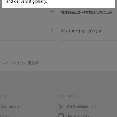
キャップ・リボン：中国
素材／ 瓶：ガラス 蓋：アルミニウム
ーブドフラワー、アーティフィシャルフ
在庫商品は2〜4営業日以内に出荷
スチロール樹脂 シール：紙
ギフトセットもございます
ル ハーバリウム 黒執事
ガイド
FOLLOW US
rGroupiesとは？
新商品の情報はこちら
メバウンド
LINE＠はこちら