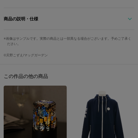
商品の説明・仕様
「姫屋」の制服デザインを落とし込んだ、手帳型スマートフォンケ
画像はサンプルです。実際の商品とは一部異なる場合がございます。予めご了承く
ース。
ださい。
「姫屋」のロゴプレートが目を引きつつも、ホワイトとレッドが活
発的な印象を与えるアイテムに仕上がりました。
©︎天野こずえ/マッグガーデン
背面には「姫屋」の制服で印象的なマークをデザインしています。
内側には3つのカードポケットや、制服の一部をイメージした型押
しをあしらいました。
この作品の他の商品
※一般的にカメラ周りを囲うケースのほとんどはフラッシュが反射し、撮影時
に写り込む可能性があります。
フラッシュを使った撮影の際はケースを外していただくか、フラッシュなしで
撮影することをおすすめします。
原産国／ 中国
素材／ 本体：合成皮革（ポリウレタン） 裏地：ポリエステル100% 金具：
鉄、亜鉛合金