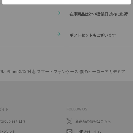
在庫商品は2〜4営業日以内に出荷
ギフトセットもございます
ル iPhoneX/Xs対応 スマートフォンケース 僕のヒーローアカデミア
ガイド
FOLLOW US
rGroupiesとは？
新商品の情報はこちら
メバウンド
LINE＠はこちら