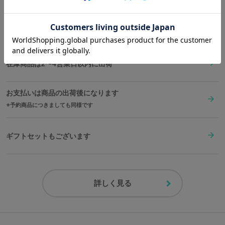
原産国／ 中国
素材／ 本体：合成皮革 内装：合成皮革、ポリエステル 金具：鉄、亜鉛合金
送料は全国一律1,000円。表示価格は全て税込みです。
在庫商品は2〜4営業日以内に出荷
お支払いは商品の出荷後になります
予約商品につきましても同様です
ギフトセットもございます
詳しく見る