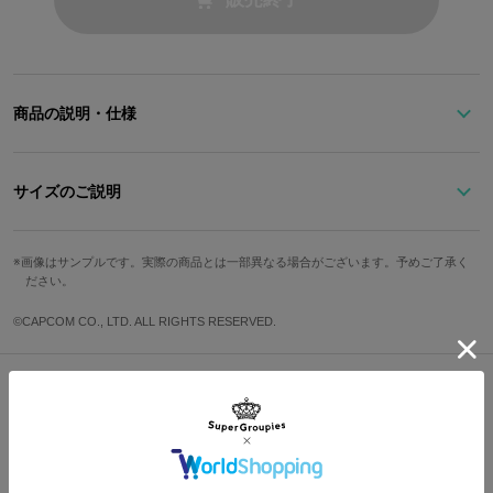
商品の説明・仕様
竜の鱗を模した柄をベースに、配色で籠手の稲妻を再現したUmbrel
la。
サイズのご説明
バンドには六爪流からインスパイアされたオリジナルデザインがあ
しらわれています。
全長
直径
持ち手
差し色になるゴールドの玉留めと陣笠、石突きが傘全体に高級感を
画像はサンプルです。実際の商品とは一部異なる場合がございます。予めご了承く
ださい。
添えてくれます。
81cm
97cm
18cm
16本骨のしっかりした作りと、手のなじみがよいＪ字の持ち手で、
©CAPCOM CO., LTD. ALL RIGHTS RESERVED.
雨の日でも安心感倍増です。
サイズガイドページはこちら
※こちらの傘は雨傘です。
原産国／ 中国
Shopping Guide
素材／ ポリエステル100%
👉
お買い物で困った時はこちらをチェック