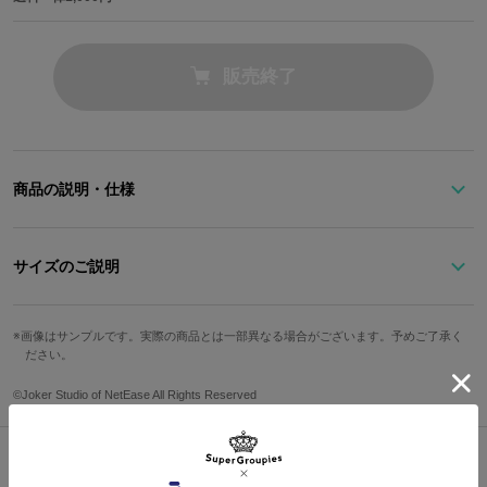
販売終了
商品の説明・仕様
傭兵ナワーブ・サベダーをイメージした、独特な雰囲気が漂う2wa
yのショルダ―バッグ。
サイズのご説明
フラップにあしらわれた切り替えがフードのラインを彷彿とさせま
す。
ストラップ最
衣装の縫い目をイメージした太めのステッチもポイント！
高さ
幅
奥行
重さ
画像はサンプルです。実際の商品とは一部異なる場合がございます。予めご了承く
長
ださい。
チャームは携帯品の「鷹の羽」をイメージした羽根とストーンを組
み合わせたデザイン。
20.5cm
27cm
10cm
約120cm
約610g
©Joker Studio of NetEase All Rights Reserved
取り外し可能なショルダーベルトには「肘当て」を連想させる刺繍
※モデル身長：160cm
も◎
内装は携帯品の「瓶の中の蛍」と「軍刀」、外在特質である「戦争
サイズガイドページはこちら
後遺症」のアイコンと「SHELL SHOCKED」の文字、「肘当て」な