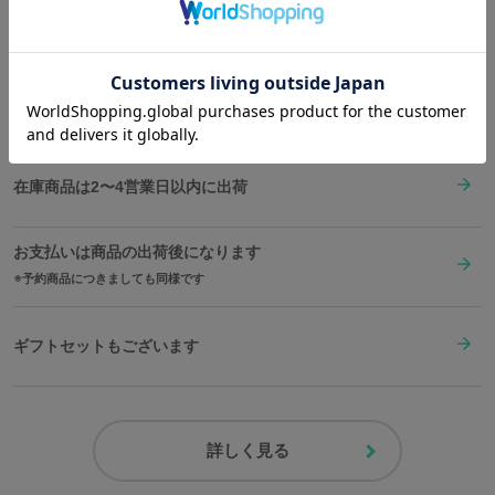
Shopping Guide
どを盛り込んだオリジナルテキスタイル。ポケットのボタン
👉
お買い物で困った時はこちらをチェック
も“目”が離せないポイント！
しっかりと取ったマチ、底鋲もついているので安定感も抜群。使い
やすさも重視したバッグです。
送料は全国一律1,000円。表示価格は全て税込みです。
原産国／ 中国
素材／ 本体：合成皮革 裏地：ポリエステル100% 金具：鉄、亜鉛合金 金
属チャーム：亜鉛合金、鉄、ガラス、真鍮
在庫商品は2〜4営業日以内に出荷
お支払いは商品の出荷後になります
予約商品につきましても同様です
ギフトセットもございます
詳しく見る