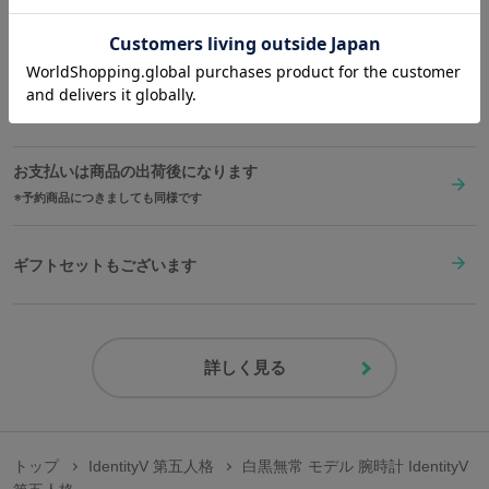
原産国／ 中国
送料は全国一律1,000円。表示価格は全て税込みです。
素材／ ケース・リュウズ・裏蓋・バックル：ステンレススチール 文字盤・
針：真鍮 風防：ミネラルガラス ベルト：牛革 機械：MIYOTA 2036（日本
製）
在庫商品は2〜4営業日以内に出荷
お支払いは商品の出荷後になります
予約商品につきましても同様です
ギフトセットもございます
詳しく見る
トップ
IdentityV 第五人格
白黒無常 モデル 腕時計 IdentityV