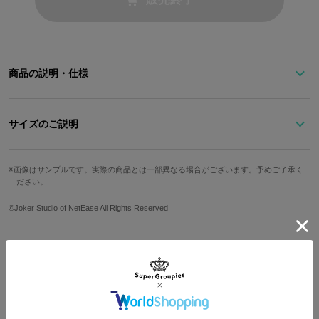
商品の説明・仕様
ミステリアスな雰囲気が漂う、白黒のカラーリングが個性的な腕時
計。
サイズのご説明
白黒無常が持っている羅針盤をイメージし、針が回る度に方角が変
わるような、遊び心のあるデザイン。
文字盤縦
文字盤横
ケース縦
ケース横
ベルト幅
インデックスにはゴールドのスタッズと、6時と12時の位置にはそ
画像はサンプルです。実際の商品とは一部異なる場合がございます。予めご了承く
ださい。
れぞれのカラーストーンをあしらいました。
3cm
3cm
4.4cm
3.6cm
2cm
ベルトの裏面にはホワイトをチョイス。正反対になった二人の宿命
手首周り最
手首周り最
©Joker Studio of NetEase All Rights Reserved
を彷彿とさせます。
防水
仕様
小
大
思わず二度見してしまう程に目を引くコラボ腕時計は、眺めるだけ
でも楽しめる1本です。シンプルなコーディネートにあわせてアク
13.5cm
19.5cm
3気圧
クォーツ
セントに！
Shopping Guide
※裏蓋に入る柄の向きは正位置にはならず個体差がございます。あ
サイズガイドページはこちら
👉
お買い物で困った時はこちらをチェック
らかじめご了承ください。