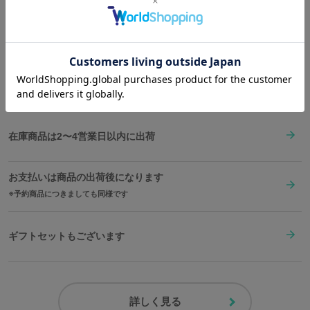
一興！
Shopping Guide
👉
お買い物で困った時はこちらをチェック
原産国／ 中国
素材／ 表面：合成皮革 裏地：ポリエステル100% 金具：合金 ピック：セ
ルロイド（合成樹脂）
送料は全国一律1,000円。表示価格は全て税込みです。
在庫商品は2〜4営業日以内に出荷
お支払いは商品の出荷後になります
予約商品につきましても同様です
ギフトセットもございます
詳しく見る