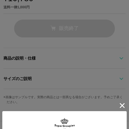
送料一律1,000円
販売終了
商品の説明・仕様
放課後ティータイムをイメージした二つ折り財布。
「HTT」Tシャツロゴのパンチングが施されており、開くと五色に
サイズのご説明
染まった星模様が！
引き手にはリュックと同じピック型のチャームが付属します。
高さ
横幅
奥行
カード収納箇所
放課後ティータイムのロゴマークはあのふわふわで少し甘い匂いが
画像はサンプルです。実際の商品とは一部異なる場合がございます。予めご了承く
ださい。
したティータイム時間を思い出させ、ほっこりとさせます。
10cm
11cm
1.8cm
4箇所
小銭入れとお札入れはリュックの内装とお揃いのオリジナルテキス
©かきふらい・芳文社／桜高軽音部
タイルを使用。
サイズガイドページはこちら
コンパクトなサイズで持ち出しやすく、この財布を手に放課後ティ
ータイムの楽曲のメロディを口ずさみながらお買い物するのもまた